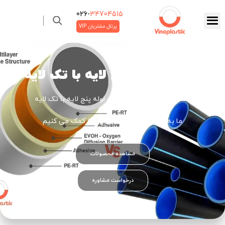
026-‌
34704515
پرتال مشتریان VIP
تفاوت لوله پنج لایه با تک لایه
صفحه اصلی
»
بلاگ
»
تفاوت لوله پنج لایه با تک لایه
ما به شما در بهبود عملکرد پروژه کمک می کنیم
مشاهده محصولات
درخواست مشاوره