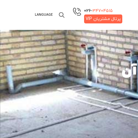
026-‌
34704515
LANGUAGE
پرتال مشتریان VIP
آن