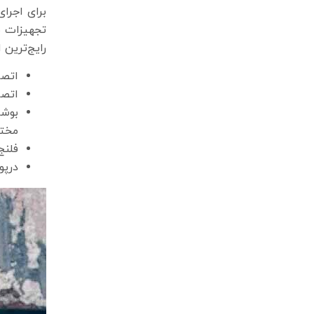
برای اجرای
تجهیزات م
رایج‌ترین 
اتصالات زانویی(45 درجه
اتصا
بوشن
مختل
فلنج
درپو