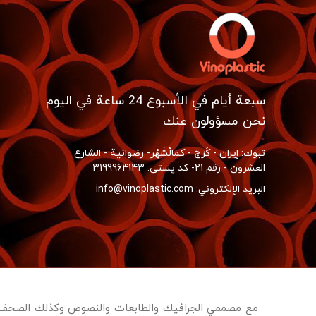
سبعة أيام في الأسبوع 24 ساعة في اليوم
نحن مسؤولون عنك
تبوك: إيران - كَرَج - کمالْشَهْر- رضوانية - الشارع
العشرون - رقم 21- کد پستی: 3199964143
البريد الإلكتروني: info@vinoplastic.com