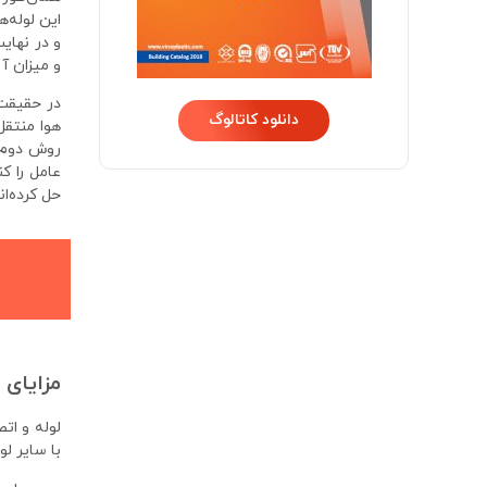
این لوله‌
و در نهای
و میزان آ
در حقیقت
دانلود کاتالوگ
هوا منتقل
روش دوم ص
عامل را ک
حل کرده‌اند
مزایای 
لوله و ات
با سایر لو