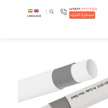
009826-‌
34704515
استشارة الخبراء
LANGUAGE