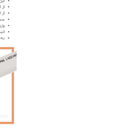
این
از 
از 
سطح
وزن
انب
به‌